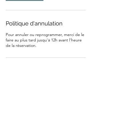
Politique d'annulation
Pour annuler ou reprogrammer, merci de le
faire au plus tard jusqu'à 12h avant l'heure
de la réservation.
Coordonnées
Avenue de Cavoitanne 5, 1233 Bernex,
Switzerland
informations@sgpa.ch